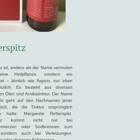
erspitz
tz ist, anders als der Name vermuten
keine Heilpflanze, sondern ein
tel – ähnlich wie Aspirin, nur eben
anzlich. Es besteht aus diversen
en Ölen und Arnikatinktur. Der Name
els geht auf den Nachnamen jener
ück, die die Tinktur ursprünglich
en hatte: Margarete Retterspitz.
spitz kommt nicht nur bei
hmerzen oder Sodbrennen zum
 sondern auch bei Verletzungen,
en oder diversen Schmerzen.