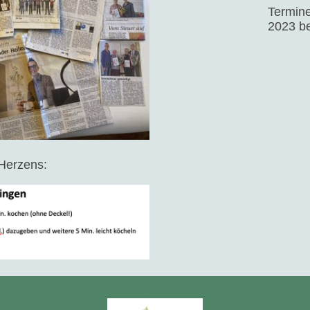
Termin
2023 b
 Herzens: