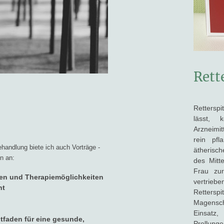
Rett
Retterspi
lässt, 
Arzneimit
rein pfl
handlung biete ich auch Vorträge -
ätherisch
n an:
des Mitt
Frau zur
n und Therapiemöglichkeiten
vertrieb
ht
Retter
Magensc
Einsatz,
tfaden für eine gesunde,
Prellung