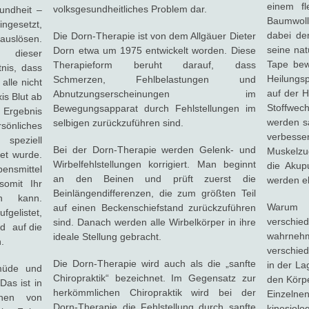
einem fl
volksgesundheitliches Problem dar.
undheit –
Baumwoll
ngesetzt,
dabei de
Die Dorn-Therapie ist von dem Allgäuer Dieter
auslösen.
seine nat
Dorn etwa um 1975 entwickelt worden. Diese
dieser
Tape bew
Therapieform beruht darauf, dass
tnis, dass
Heilungs
Schmerzen, Fehlbelastungen und
alle nicht
auf der 
Abnutzungserscheinungen im
is Blut ab
Stoffwec
Bewegungsapparat durch Fehlstellungen im
 Ergebnis
werden sa
selbigen zurückzuführen sind.
nliches
verbesse
speziell
Bei der Dorn-Therapie werden Gelenk- und
Muskelzu
tet wurde.
Wirbelfehlstellungen korrigiert. Man beginnt
die Akup
ensmittel
an den Beinen und prüft zuerst die
werden eb
somit Ihr
Beinlängendifferenzen, die zum größten Teil
en kann.
Warum 
auf einen Beckenschiefstand zurückzuführen
fgelistet,
verschie
sind. Danach werden alle Wirbelkörper in ihre
nd auf die
wahrnehm
ideale Stellung gebracht.
n.
verschie
Die Dorn-Therapie wird auch als die „sanfte
in der L
müde und
Chiropraktik“ bezeichnet. Im Gegensatz zur
den Körpe
Das ist in
herkömmlichen Chiropraktik wird bei der
Einzelnen
chen von
Dorn-Therapie die Fehlstellung durch sanfte
kinesiol