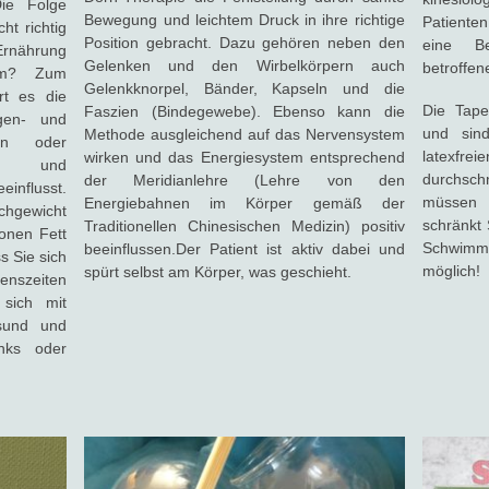
Die Folge
Bewegung und leichtem Druck in ihre richtige
Patiente
ht richtig
Position gebracht. Dazu gehören neben den
eine B
Ernährung
Gelenken und den Wirbelkörpern auch
betroffe
amm? Zum
Gelenkknorpel, Bänder, Kapseln und die
rt es die
Die Tap
Faszien (Bindegewebe). Ebenso kann die
gen- und
und sin
Methode ausgleichend auf das Nervensystem
en oder
latexfr
wirken und das Energiesystem entsprechend
ien und
durchsch
der Meridianlehre (Lehre von den
influsst.
müssen 
Energiebahnen im Körper gemäß der
chgewicht
schränkt 
Traditionellen Chinesischen Medizin) positiv
onen Fett
Schwimmen
beeinflussen.Der Patient ist aktiv dabei und
ss Sie sich
möglich!
spürt selbst am Körper, was geschieht.
enszeiten
 sich mit
esund und
nks oder