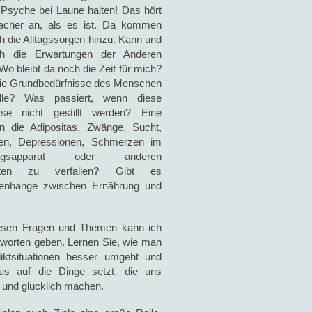
 Psyche bei Laune halten! Das hört
facher an, als es ist. Da kommen
h die Alltagssorgen hinzu. Kann und
h die Erwartungen der Anderen
 Wo bleibt da noch die Zeit für mich?
die Grundbedürfnisse des Menschen
lle? Was passiert, wenn diese
sse nicht gestillt werden? Eine
in die Adipositas, Zwänge, Sucht,
en, Depressionen, Schmerzen im
ngsapparat oder anderen
eiten zu verfallen? Gibt es
nhänge zwischen Ernährung und
?
iesen Fragen und Themen kann ich
tworten geben. Lernen Sie, wie man
liktsituationen besser umgeht und
us auf die Dinge setzt, die uns
n und glücklich machen.